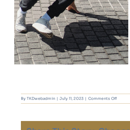
on
By
TKDwebadmin
|
July 11, 2023
|
Comments Off
Jayde
Lee