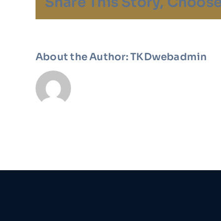
Share This Story, Choose
About the Author:
TKDwebadmin